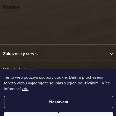
Kontakt
Zákaznický servis
Užitečné odkazy
Tento web používá soubory cookie. Dalším procházením
tohoto webu vyjadřujete souhlas s jejich používáním.. Více
Naše nabídka
informací
zde
.
Nastavení
Vytvořil Shoptet
Copyright 2026
Etrafika.cz
. Všechna práva vyhrazena.