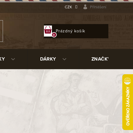
CZK
Přihlášení
NÁKUPNÍ
Prázdný košík
KOŠÍK
KY
DÁRKY
ZNAČKY