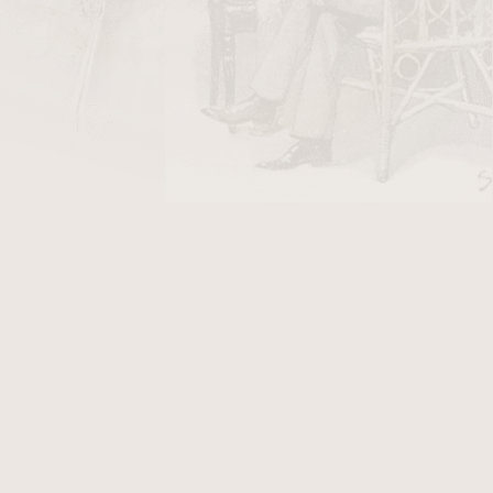
ené do třídy Veguerito, společně s příbuznými
edra, jsou primárně určeny pro trhy na Kubě a
 těžší je objevit. Chuťově se jedná o středně
 tabákovou chutí, tato je podpořena zemitým
ávěrem. Aroma je zemité a má spíš výraznější
tabáku bychom našli na plantážích Remedios v
Doutníky jsou vyráběny ručně.Cenově dostupné
čené ke kterékoli příležitosti, vzhledem k síle
ínajícím kuřákům. Osobité Panetelas mohou být
vynikající tečkou za dobrou snídaní, zkuste s