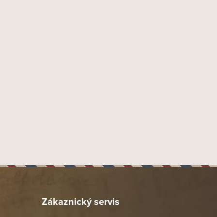
14 mm
37
Panatella
Kuba
Kuba Natural
Kuba Natural
Kuba Natural
NOS S.A., Centro de Negocios Miramar. Ave. 3ra esq. 78
Edificio Habana 3er piso. La Habana. 11300
NVEST a.s., Praha 1 - Staré Město, Kaprova 19, PSČ 11136
1 ks
Položka byla vyprodána…
Zákaznický servis