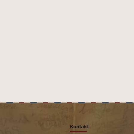
šli na plantážích Remedios v centrální části
ě dostupné Nacionales jsou doutníky určené ke
le nelze doporučit začínajícím kuřákům. Osobité
i vynikající tečkou za dobrou snídaní, zkuste s
Quintero y Hno
,
HABA
TABAK I
Kontakt