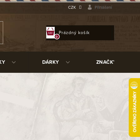
CZK
Přihlášení
NÁKUPNÍ
Prázdný košík
KOŠÍK
KY
DÁRKY
ZNAČKY