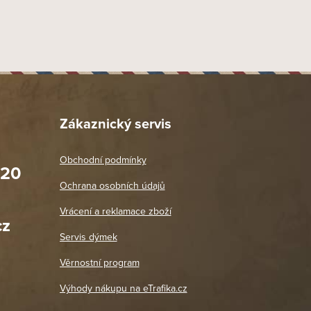
Zákaznický servis
Obchodní podmínky
020
Prodejna Praha 2
Ochrana osobních údajů
Blanická 3, 120 00 Praha 2
oradit,
Jako vždy vše v pořádku. Doporučuji
Vrácení a reklamace zboží
oží a
Po: 11:00 - 18:00
cz
Út - Pá: 11:00 - 19:00
zdičkou.
Servis dýmek
Jaromír
So, Ne: Zavřeno
18. 4. 2026
Věrnostní program
DETAIL POBOČKY
Výhody nákupu na eTrafika.cz