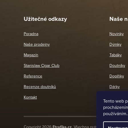
26. 
Užitečné odkazy
Naše n
Poradna
Novinky
Naše prodejny
Dýmky
Magazín
Tabáky
Stanislaw Cigar Club
Doutníky
Reference
Doplňky
Recenze doutníků
Dárky
Kontakt
Tento web p
procházením 
používáním.
Copyright 2026
Etrafika.cz
. Všechna práva vyhrazena.