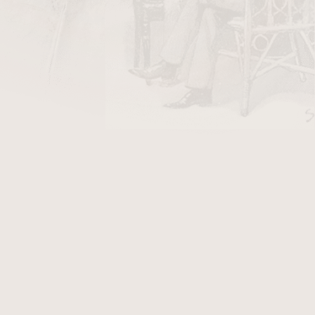
DO KOŠÍKU
be se vyrábí výhradně ručně z tabáků nejvyšší
rodných půdách Nikaragui. Tato nová řada
ť.