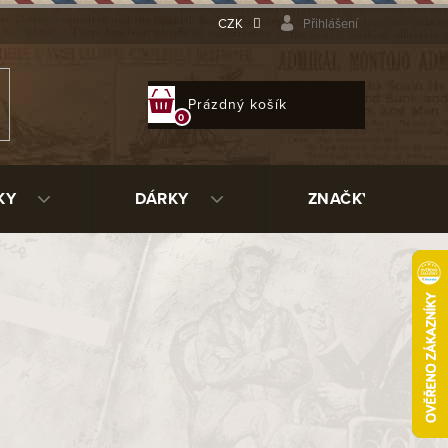
CZK
Přihlášení
NÁKUPNÍ
Prázdný košík
KOŠÍK
KY
DÁRKY
ZNAČKY