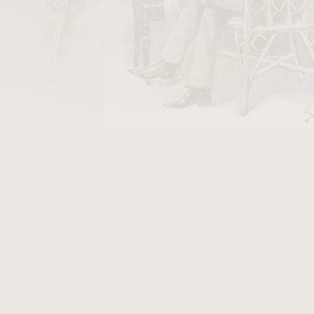
DO KOŠÍKU
 tabáků
a
Latakie
, příjemně okořeněná
Perique
,
 Perfektně vyvážená směs, kde nepřevládá chuť
ou uleželé Virginie a a Orientalní tabák. Řez
bohatý kouř a skvělý požitek.