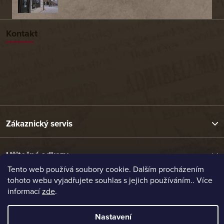
Kontakt
Zákaznický servis
Užitečné odkazy
Tento web používá soubory cookie. Dalším procházením
tohoto webu vyjadřujete souhlas s jejich používáním.. Více
Naše nabídka
informací
zde
.
Nastavení
Vytvořil Shoptet