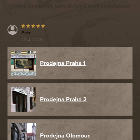
vyřízené objednávku jsem už neměl potřebu nakupovat
jinde.
Petr
26. 4. 2026
Prodejna Praha 1
Prodejna Praha 2
Prodejna Olomouc