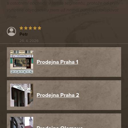
s ostatními obchody v tomto segmentu, protože od první
vyřízené objednávku jsem už neměl potřebu nakupovat
jinde.
Petr
26. 4. 2026
Prodejna Praha 1
Prodejna Praha 2