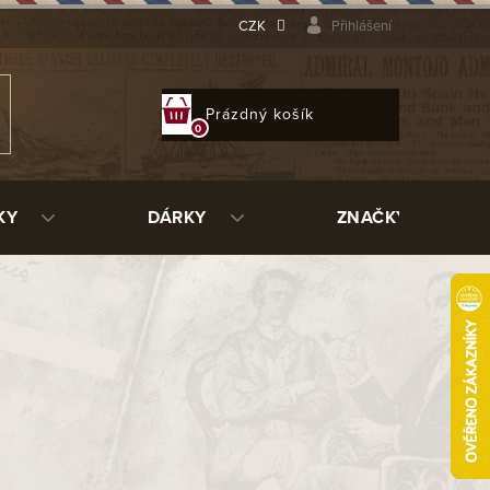
CZK
Přihlášení
NÁKUPNÍ
Prázdný košík
KOŠÍK
KY
DÁRKY
ZNAČKY
ujeme.
ní kategorie.