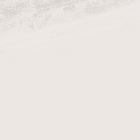
Začínající kuřák dýmky
Dýmky Anton
Dýmky Barling
Dýmky Bjarne Pipes
Dýmky BPK Proseč
Dýmky Brebbia >>>
Dýmky Butz Choquin >>>
Dýmky Cesare Barontini
Dýmky C-Pipe (Wilson Wang)
Dýmky Denicotea
Dýmky Design Berlin >>>
Dýmky Dušan Doubek Little
Oak
Dýmky Falcon
Dýmky Fiamma Di Re