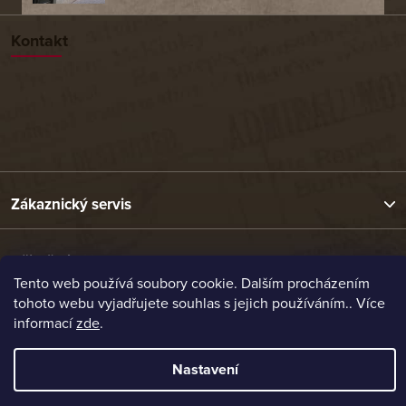
Kontakt
Zákaznický servis
Užitečné odkazy
Tento web používá soubory cookie. Dalším procházením
tohoto webu vyjadřujete souhlas s jejich používáním.. Více
Naše nabídka
informací
zde
.
Nastavení
Vytvořil Shoptet
Copyright 2026
Etrafika.cz
. Všechna práva vyhrazena.