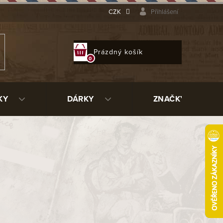
CZK
Přihlášení
NÁKUPNÍ
Prázdný košík
KOŠÍK
KY
DÁRKY
ZNAČKY