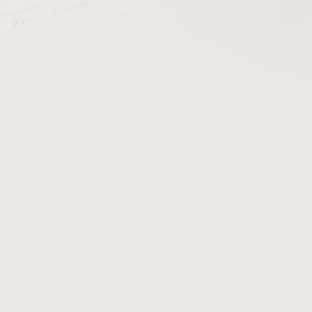
cena:
+ Čističe do dým
Dýmka Savinelli Dolomiti
dýmce obdržíte certifikát
zobrazují originál dýmky Sav
Detailní informace
Zeptat se
Hlídat