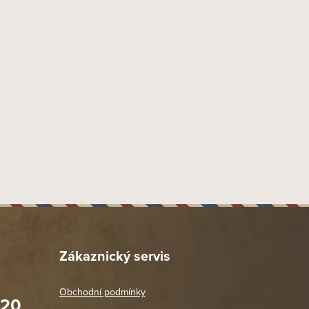
9 mm
Náustek Fishtail
Akryl
33 mm
23 mm
42 mm
49 mm
135 mm
42 mm
65 gr
Provedení rustik
Dýmka mírně zahnutá 1/4
Zákaznický servis
320
Savinelli
Obchodní podmínky
020
92