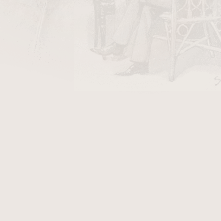
ky Stanislaw Air Line/50
v hodnotě 40 Kč
. Dýmka je v
rustikovaném
provedení. K této
, který Vám přináší další výhody. Fotografie
inelli Dolomiti, který po objednání obdržíte.