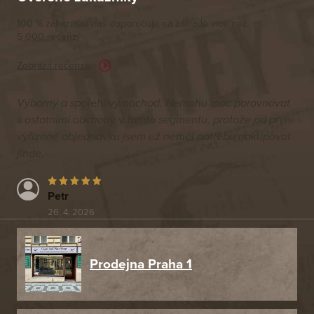
100 % zákazníků nás doporučuje na základě vice než
5 000 recenzí
Zobrazit recenze
Výborný a spolehlivý obchod. Nemohu moc porovnávat
s ostatními obchody v tomto segmentu, protože od první
vyřízené objednávku jsem už neměl potřebu nakupovat
jinde.
Petr
26. 4. 2026
Prodejna Praha 1