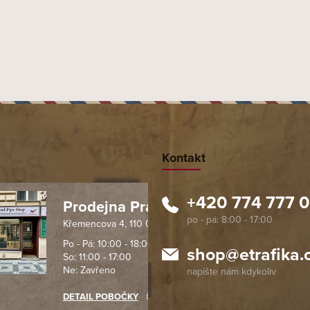
Kontakt
+420 774 777 
Prodejna Praha 1
Křemencova 4, 110 00 Praha
 spolehlivý obchod. Nemohu
Profesionální přístup, ochota p
návat s ostatními obchody v
rychlé dodání objednaného zb
Po - Pá: 10:00 - 18:00
shop
@
etrafika.
So: 11:00 - 17:00
mentu, protože od první
komunikace na jedničku s hvě
Ne: Zavřeno
objednávku jsem už neměl
akupovat jinde.
DETAIL POBOČKY
Richard Lasztuwka