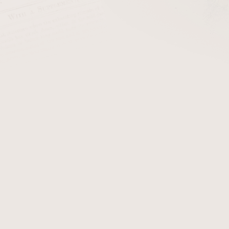
cena:
PŘIDAT 
+ Čističe do dým
Dýmka Savinelli Alligator
této dýmce obdržíte certifi
zobrazují originál dýmky S
obdržíte.
Detailní informace
Zeptat se
Hlídat