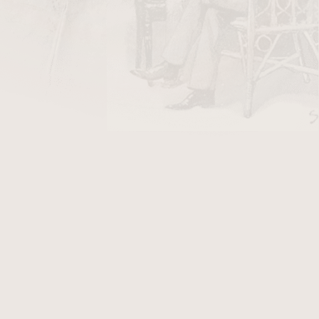
DO KOŠÍKU
ky Stanislaw Air Line/50
v hodnotě 40 Kč
 Brown. Dýmka je v
rustikovaném
provedení. K
kát, který Vám přináší další výhody. Fotografie
avinelli Alligator Brown, který po objednání