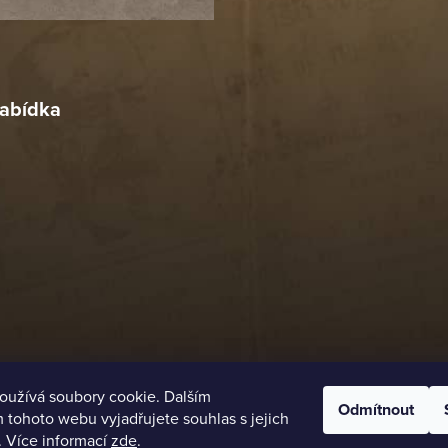
18. 4. 2026
r
4. 2026
abídka
oužívá soubory cookie. Dalším
Odmítnout
tohoto webu vyjadřujete souhlas s jejich
. Více informací
zde
.