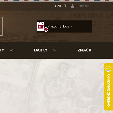
CZK
Přihlášení
NÁKUPNÍ
Prázdný košík
KOŠÍK
KY
DÁRKY
ZNAČKY