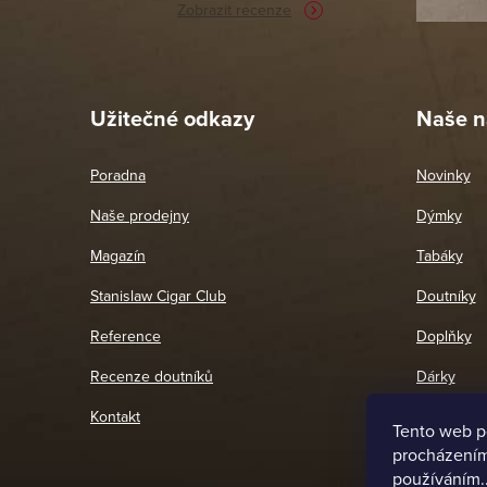
Zobrazit recenze
Pet
26. 
Užitečné odkazy
Naše n
Poradna
Novinky
Naše prodejny
Dýmky
Magazín
Tabáky
Stanislaw Cigar Club
Doutníky
Reference
Doplňky
Recenze doutníků
Dárky
Kontakt
Tento web p
procházením 
používáním.