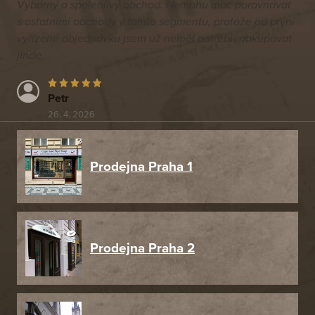
Výborný a spolehlivý obchod. Nemohu moc porovnávat
s ostatními obchody v tomto segmentu, protože od první
vyřízené objednávku jsem už neměl potřebu nakupovat
jinde.
Petr
26. 4. 2026
Prodejna Praha 1
Prodejna Praha 2