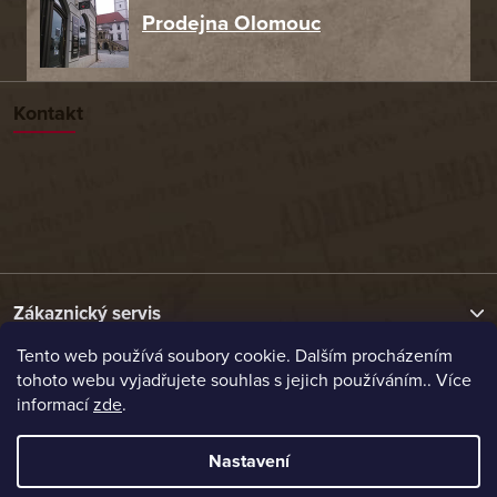
Prodejna Olomouc
Kontakt
Zákaznický servis
Tento web používá soubory cookie. Dalším procházením
tohoto webu vyjadřujete souhlas s jejich používáním.. Více
Užitečné odkazy
informací
zde
.
Naše nabídka
Nastavení