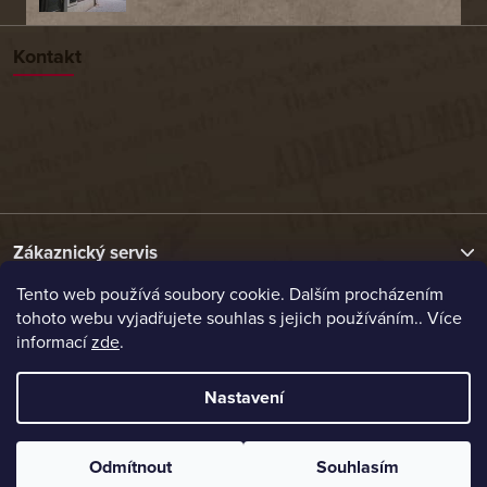
Kontakt
Zákaznický servis
Tento web používá soubory cookie. Dalším procházením
tohoto webu vyjadřujete souhlas s jejich používáním.. Více
Užitečné odkazy
informací
zde
.
Naše nabídka
Nastavení
Vytvořil Shoptet
Odmítnout
Souhlasím
Copyright 2026
Etrafika.cz
. Všechna práva vyhrazena.