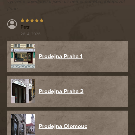
vyřízené objednávku jsem už neměl potřebu nakupovat
jinde.
Petr
26. 4. 2026
Prodejna Praha 1
Prodejna Praha 2
Prodejna Olomouc