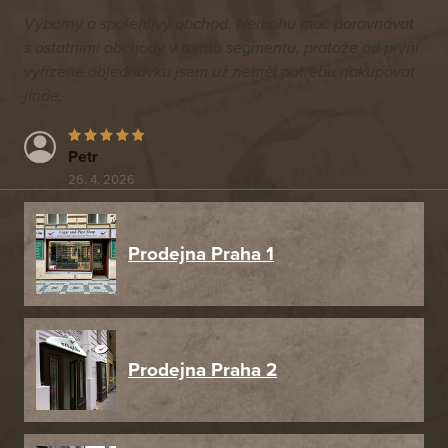
Výborný a spolehlivý obchod. Nemohu moc porovnávat
s ostatními obchody v tomto segmentu, protože od první
vyřízené objednávku jsem už neměl potřebu nakupovat
jinde.
Petr
26. 4. 2026
Prodejna Praha 1
Prodejna Praha 2