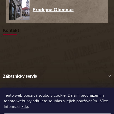
Prodejna Olomouc
Kontakt
Zákaznický servis
Užitečné odkazy
Tento web používá soubory cookie. Dalším procházením
tohoto webu vyjadřujete souhlas s jejich používáním.. Více
informací
zde
.
Naše nabídka