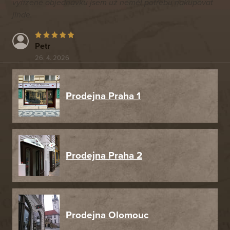
vyřízené objednávku jsem už neměl potřebu nakupovat
jinde.
Petr
26. 4. 2026
Prodejna Praha 1
Prodejna Praha 2
Prodejna Olomouc