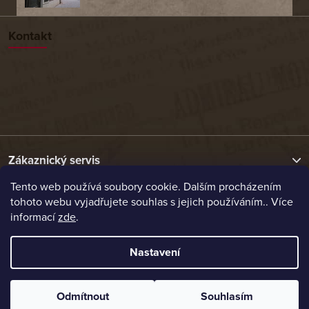
Kontakt
Zákaznický servis
Tento web používá soubory cookie. Dalším procházením
tohoto webu vyjadřujete souhlas s jejich používáním.. Více
Užitečné odkazy
informací
zde
.
Naše nabídka
Nastavení
Vytvořil Shoptet
Odmítnout
Souhlasím
Copyright 2026
Etrafika.cz
. Všechna práva vyhrazena.