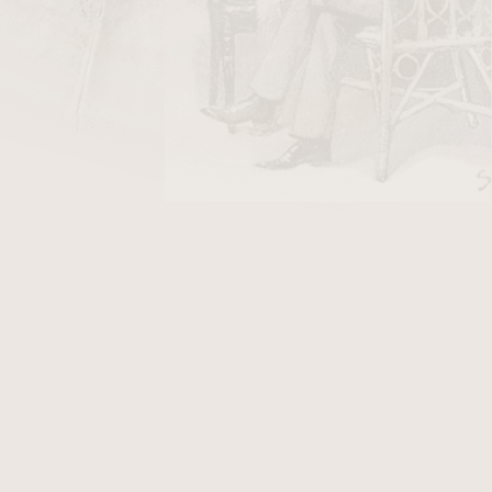
DO KOŠÍKU
u dýmky osazený
akrylovým
náustkem. Přířez je