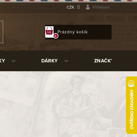
CZK
Přihlášení
NÁKUPNÍ
Prázdný košík
KOŠÍK
KY
DÁRKY
ZNAČKY