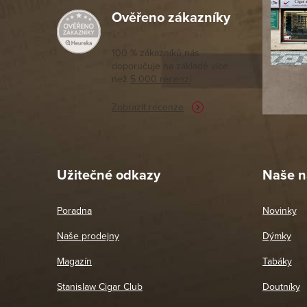
Ověřeno zákazníky
Výborný a
moc porov
tomto seg
100 % zákazníků nás
doporučuje na základě vice
vyřízené 
než
5 000 recenzí
potřebu n
Zobrazit recenze
Pet
26. 
Užitečné odkazy
Naše n
Poradna
Novinky
Naše prodejny
Dýmky
Magazín
Tabáky
Stanislaw Cigar Club
Doutníky