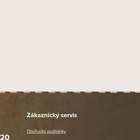
9 mm
Akryl
51 mm
41 mm
133 mm
Dýmka více zahnutá 1/2
1 ks
Zákaznický servis
Obchodní podmínky
020
Prodejna Praha 2