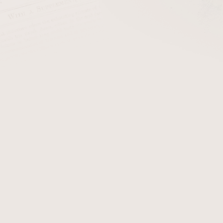
cena:
PŘIDAT 
Předvrtaný přířez na výrob
vyrobený z
briaru
Detailní informace
Zeptat se
Hlídat