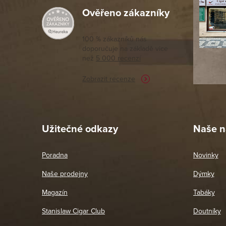
Ověřeno zákazníky
Výborný a
moc porov
tomto seg
100 % zákazníků nás
doporučuje na základě vice
vyřízené 
než
5 000 recenzí
potřebu n
Zobrazit recenze
Pet
26. 
Užitečné odkazy
Naše n
Poradna
Novinky
Naše prodejny
Dýmky
Magazín
Tabáky
Stanislaw Cigar Club
Doutníky