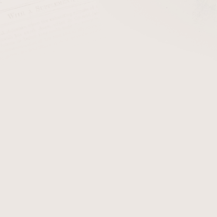
cena:
PŘIDAT 
Lihová barva na povrchovo
barvy je možné míchat.
Detailní informace
Zeptat se
Hlídat