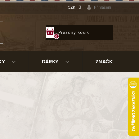
CZK
Přihlášení
NÁKUPNÍ
Prázdný košík
KOŠÍK
KY
DÁRKY
ZNAČKY