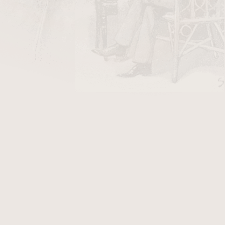
DO KOŠÍKU
u úpravu dýmek hnědá 100ml. Všechny lihové