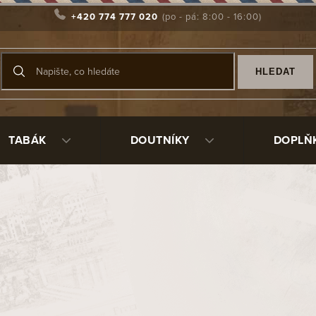
+420 774 777 020
HLEDAT
TABÁK
DOUTNÍKY
DOPLŇ
0ml
87429
277 Kč
/ ks
Měrná
Skladem