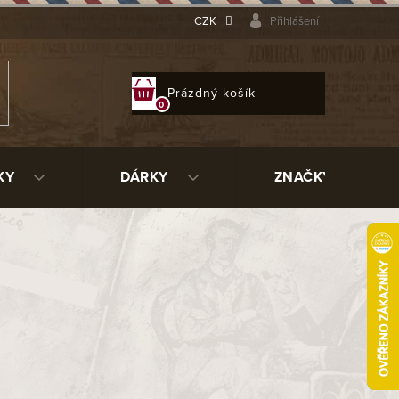
CZK
Přihlášení
NÁKUPNÍ
Prázdný košík
KOŠÍK
KY
DÁRKY
ZNAČKY