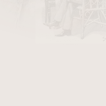
ový na 1 doutník. Mírně poškozená krabička.