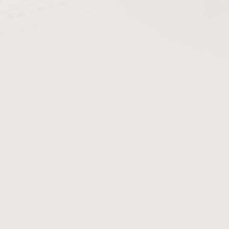
cena:
Doutníkový popelník křišťál
Detailní informace
Zeptat se
Hlídat