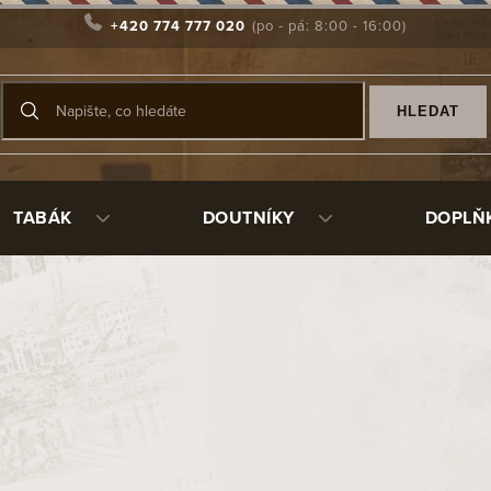
+420 774 777 020
HLEDAT
TABÁK
DOUTNÍKY
DOPLŇ
išťál čtvercový
12047
951 Kč
/ ks
Měrná
Vyprodáno