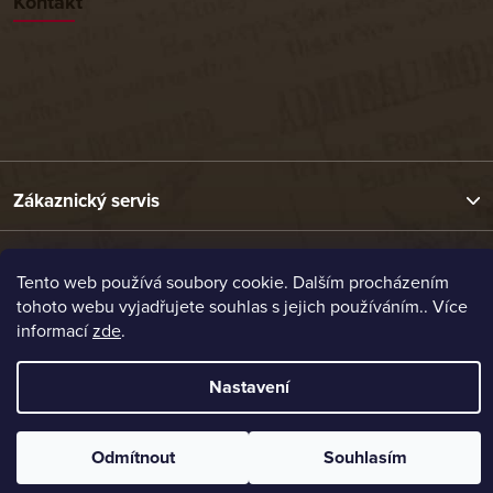
Kontakt
Zákaznický servis
Užitečné odkazy
Tento web používá soubory cookie. Dalším procházením
tohoto webu vyjadřujete souhlas s jejich používáním.. Více
informací
zde
.
Naše nabídka
Nastavení
Vytvořil Shoptet
Copyright 2026
Etrafika.cz
. Všechna práva vyhrazena.
Odmítnout
Souhlasím