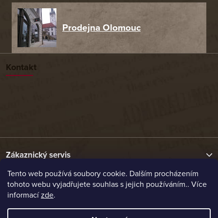
Prodejna Olomouc
Kontakt
Zákaznický servis
Tento web používá soubory cookie. Dalším procházením
tohoto webu vyjadřujete souhlas s jejich používáním.. Více
Užitečné odkazy
informací
zde
.
Naše nabídka