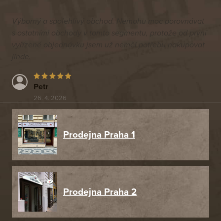
Výborný a spolehlivý obchod. Nemohu moc porovnávat
s ostatními obchody v tomto segmentu, protože od první
vyřízené objednávku jsem už neměl potřebu nakupovat
jinde.
Petr
26. 4. 2026
Prodejna Praha 1
Prodejna Praha 2