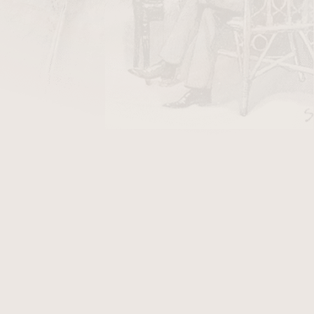
DO KOŠÍKU
ky Stanislaw Air Line/50
v hodnotě 40 Kč
 Day 2024. Dýmka je v lakovaném provedení. K
kát, který Vám přináší další výhody. Fotografie
 Peterson St Patricks Day 2024, který po