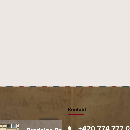
ání obdržíte.
Kontakt
+420 774 777 