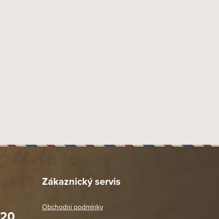
5397303007375
9 mm
Náustek Fishtail
Akryl
35 mm
20 mm
45 mm
43 mm
130 mm
90 mm
57 gr
Provedení hladké lakované
Zákaznický servis
Dýmka hodně zahnutá 3/4
302
Obchodní podmínky
020
Peterson