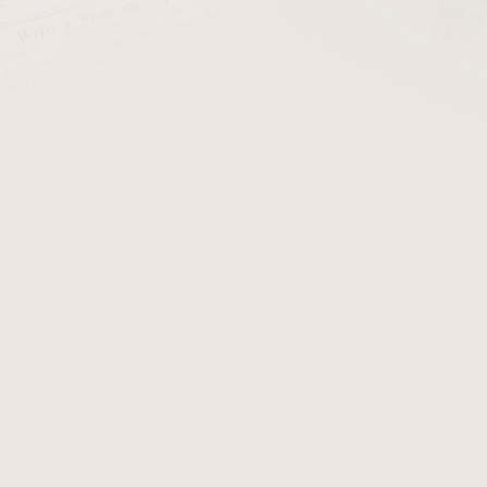
cena:
PŘIDAT 
+ Čističe do dým
Dýmka Peterson St Patricks
této dýmce obdržíte certifi
zobrazují originál dýmky
objednání obdržíte.
Detailní informace
Zeptat se
Hlídat