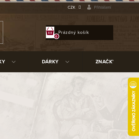
CZK
Přihlášení
NÁKUPNÍ
Prázdný košík
KOŠÍK
KY
DÁRKY
ZNAČKY