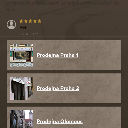
vyřízené objednávku jsem už neměl potřebu nakupovat
jinde.
Petr
26. 4. 2026
Prodejna Praha 1
Prodejna Praha 2
Prodejna Olomouc