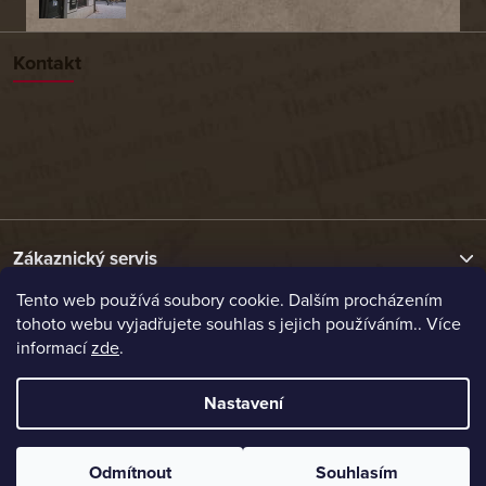
Kontakt
Zákaznický servis
Tento web používá soubory cookie. Dalším procházením
tohoto webu vyjadřujete souhlas s jejich používáním.. Více
Užitečné odkazy
informací
zde
.
Naše nabídka
Nastavení
Vytvořil Shoptet
Odmítnout
Souhlasím
Copyright 2026
Etrafika.cz
. Všechna práva vyhrazena.