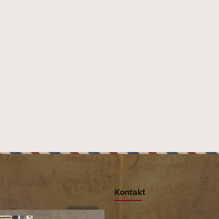
e: DýmkyDýmky PetersonPeterson Filter Dublin
Kontakt