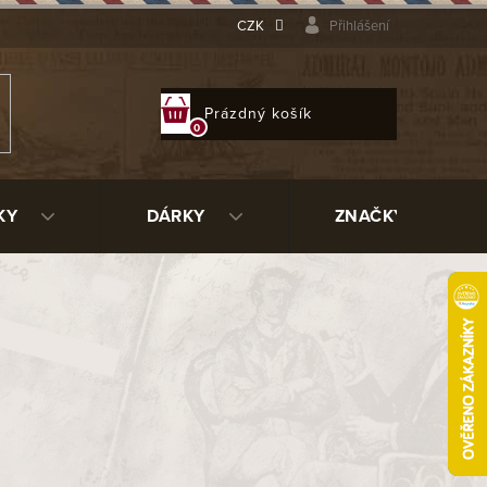
CZK
Přihlášení
NÁKUPNÍ
Prázdný košík
KOŠÍK
KY
DÁRKY
ZNAČKY