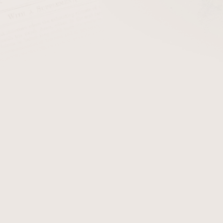
cena:
PŘIDAT 
+ Čističe do dým
Dýmka Peterson Filter Dubl
dýmce obdržíte certifikát
zobrazují originál dýmky 
obdržíte.
Detailní informace
Zeptat se
Hlídat