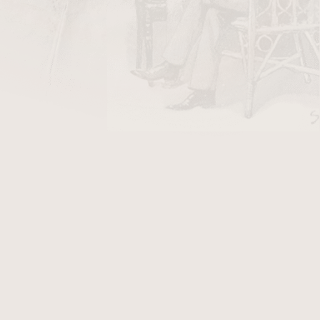
DO KOŠÍKU
ky Stanislaw Air Line/50
v hodnotě 40 Kč
in. Dýmka je v
rustikovaném
provedení. K této
, který Vám přináší další výhody. Fotografie
Peterson Filter Dublin, který po objednání