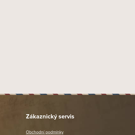
Dýmky Peterson Filter Dublin
5390060830606
9 mm
Náustek Fishtail
Ebonit
35 mm
20 mm
52 mm
41 mm
140 mm
85 mm
71 gr
Provedení rustik
Zákaznický servis
Dýmka více zahnutá 1/2
XL90
Obchodní podmínky