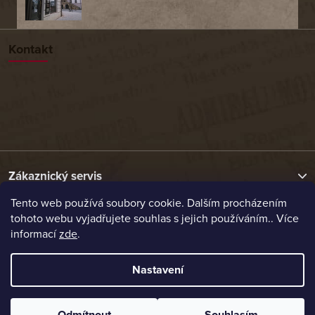
Kontakt
Zákaznický servis
Tento web používá soubory cookie. Dalším procházením
tohoto webu vyjadřujete souhlas s jejich používáním.. Více
Užitečné odkazy
informací
zde
.
Naše nabídka
Nastavení
Vytvořil Shoptet