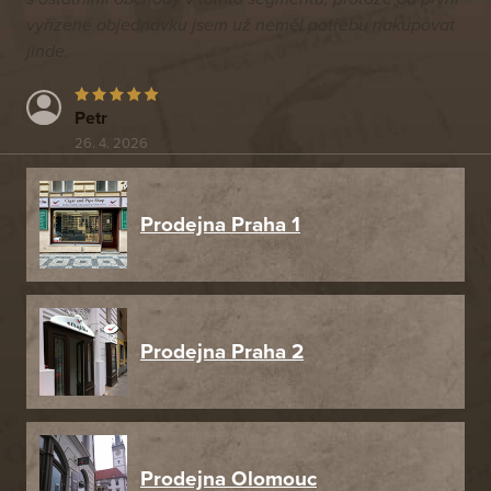
vyřízené objednávku jsem už neměl potřebu nakupovat
jinde.
Petr
26. 4. 2026
Prodejna Praha 1
Prodejna Praha 2
Prodejna Olomouc