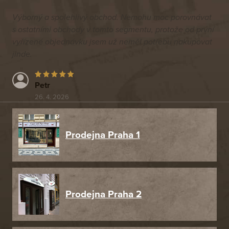
Výborný a spolehlivý obchod. Nemohu moc porovnávat
s ostatními obchody v tomto segmentu, protože od první
vyřízené objednávku jsem už neměl potřebu nakupovat
jinde.
Petr
26. 4. 2026
Prodejna Praha 1
Prodejna Praha 2