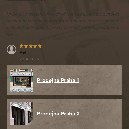
Výborný a spolehlivý obchod. Nemohu moc porovnávat
s ostatními obchody v tomto segmentu, protože od první
vyřízené objednávku jsem už neměl potřebu nakupovat
jinde.
Petr
26. 4. 2026
Prodejna Praha 1
Prodejna Praha 2