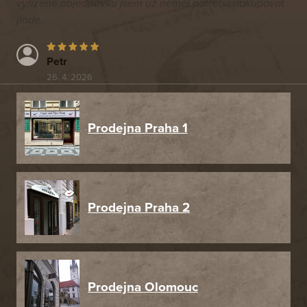
vyřízené objednávku jsem už neměl potřebu nakupovat
jinde.
Petr
26. 4. 2026
Prodejna Praha 1
Prodejna Praha 2
Prodejna Olomouc