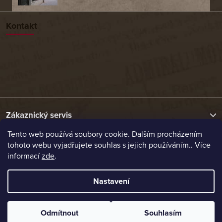
Kontakt
Zákaznický servis
Tento web používá soubory cookie. Dalším procházením
tohoto webu vyjadřujete souhlas s jejich používáním.. Více
Užitečné odkazy
informací
zde
.
Naše nabídka
Nastavení
Vytvořil Shoptet
Odmítnout
Souhlasím
Copyright 2026
Etrafika.cz
. Všechna práva vyhrazena.