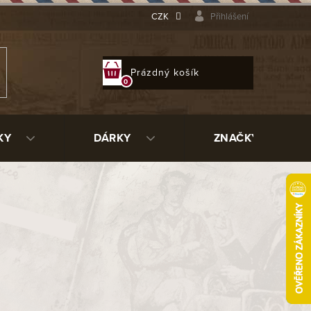
CZK
Přihlášení
NÁKUPNÍ
Prázdný košík
KOŠÍK
KY
DÁRKY
ZNAČKY