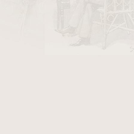
DO KOŠÍKU
flonový čep černý. Vnější průměr 8 mm. Délka