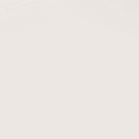
cena:
PŘIDAT 
Materiál k výrobě dýmky. Te
27 mm
Detailní informace
Zeptat se
Hlídat