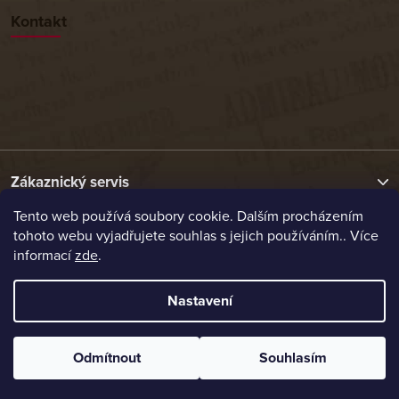
Kontakt
Zákaznický servis
Tento web používá soubory cookie. Dalším procházením
tohoto webu vyjadřujete souhlas s jejich používáním.. Více
Užitečné odkazy
informací
zde
.
Naše nabídka
Nastavení
Vytvořil Shoptet
Odmítnout
Souhlasím
Copyright 2026
Etrafika.cz
. Všechna práva vyhrazena.