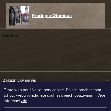
Prodejna Olomouc
Kontakt
Zákaznický servis
Tento web používá soubory cookie. Dalším procházením
tohoto webu vyjadřujete souhlas s jejich používáním.. Více
Užitečné odkazy
informací
zde
.