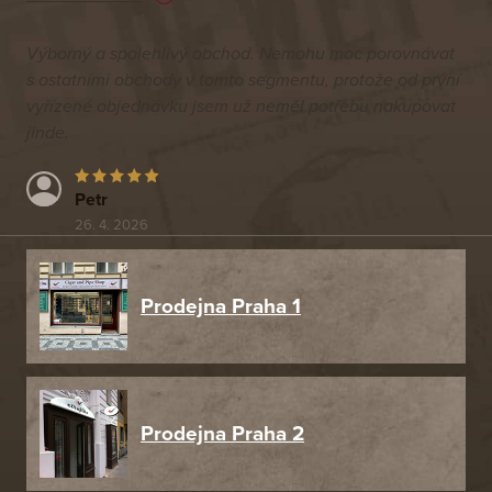
Výborný a spolehlivý obchod. Nemohu moc porovnávat
s ostatními obchody v tomto segmentu, protože od první
vyřízené objednávku jsem už neměl potřebu nakupovat
jinde.
Petr
26. 4. 2026
Prodejna Praha 1
Prodejna Praha 2