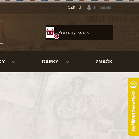
CZK
Přihlášení
NÁKUPNÍ
Prázdný košík
KOŠÍK
KY
DÁRKY
ZNAČKY