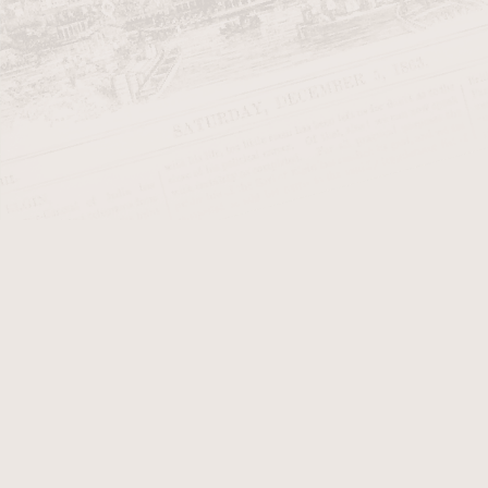
Julio Rafael Eiroa je významnou 
Juan y Martinez v kubánské provin
Floridě, kde pracoval v továrně na 
V roce 1963 začal spolupracovat 
farmu v údolí Jamastrán, kde post
značku Camacho, kterou transform
prodána společnosti Oettinger Davi
Po prodeji Camacho se Julio Eiroa