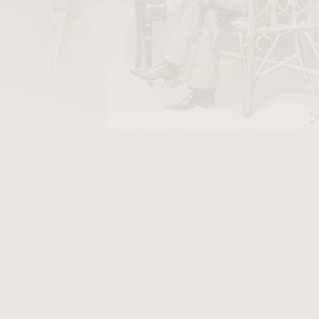
let. Narodil se 11. ledna 1938 v San
pustit Kubu a usadil se v Tampě na
 rozhodl založit vlastní tabákovou
. V roce 1995 rodina Eiroa získala
. V roce 2008 byla značka Camacho
JRE Tobacco společně se svým synem