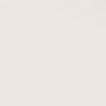
osobností v
tabákovém průmyslu
s kariérou trvající více než 60 
cii Pinar del Río. Po kubánské revoluci v roce 1959 byl nucen o
doutníky Perfecto Garcia.
s
Oliva Tobacco Company
, což ho přivedlo do Hondurasu. Zde se
upně rozšiřoval své pozemky a pěstoval vysoce kvalitní tabák
ovala na jednu z nejznámějších značek honduraských doutníků
doff Group, přičemž rodina si ponechala své tabákové farmy.
 vrátil k pěstování tabáku a v roce 2015 založil společnost 