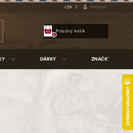
CZK
Přihlášení
NÁKUPNÍ
Prázdný košík
KOŠÍK
KY
DÁRKY
ZNAČKY
íky, které