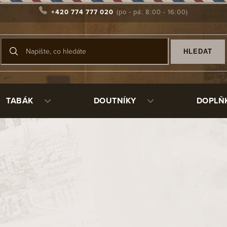
+420 774 777 020
HLEDAT
TABÁK
DOUTNÍKY
DOPLŇ
první dýmku: 7 tipů pro začátečn
o světa dýmek