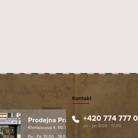
PŘEDCHOZÍ ČLÁNEK
DALŠÍ ČLÁNEK
Kontakt
+420 774 777 
Prodejna Praha 1
Křemencova 4, 110 00 Praha
 spolehlivý obchod. Nemohu
Profesionální přístup, ochota p
návat s ostatními obchody v
rychlé dodání objednaného zb
Po - Pá: 10:00 - 18:00