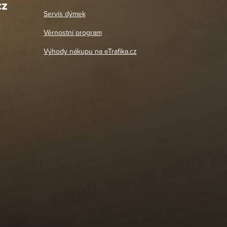
cz
Út - Pá: 11:00 - 19:00
zdičkou.
Servis dýmek
Jaromír
So, Ne: Zavřeno
18. 4. 2026
Věrnostní program
DETAIL POBOČKY
Výhody nákupu na eTrafika.cz