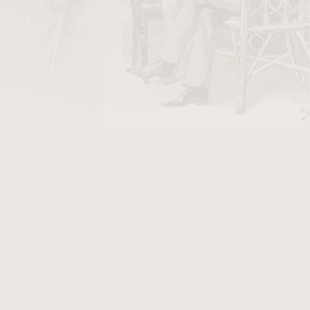
dýmky se začátečník snadno ztratí –
z zbytečného stresu.