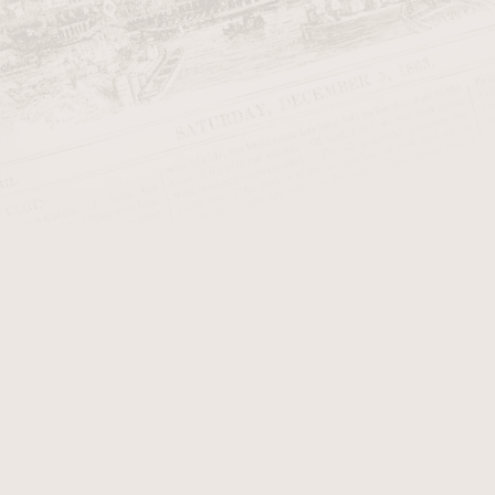
Kouření dýmky je jedinečný rituál,
nabídka značek, tvarů a materiálů 