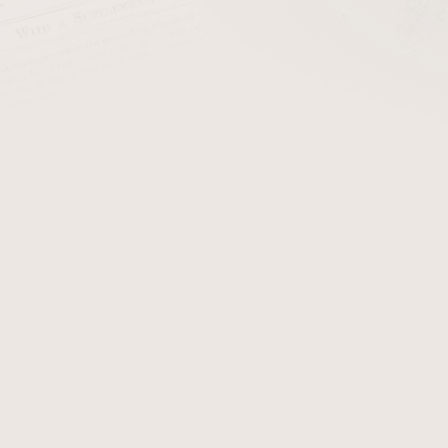
 který kombinuje chuť, klid i tradici. Jenže při výběru první 
je obrovská. Tento průvodce vám ukáže, jak začít jednoduše a be