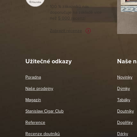
tomto seg
100 % zákazníků nás
doporučuje na základě vice
vyřízené 
než
5 000 recenzí
potřebu n
Zobrazit recenze
Pet
26. 
Užitečné odkazy
Naše n
Poradna
Novinky
Naše prodejny
Dýmky
Magazín
Tabáky
Stanislaw Cigar Club
Doutníky
Reference
Doplňky
Recenze doutníků
Dárky