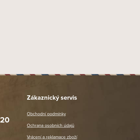
Zákaznický servis
Obchodní podmínky
020
Prodejna Praha 2
Ochrana osobních údajů
Blanická 3, 120 00 Praha 2
oradit,
Jako vždy vše v pořádku. Doporučuji
Vrácení a reklamace zboží
oží a
Po: 11:00 - 18:00