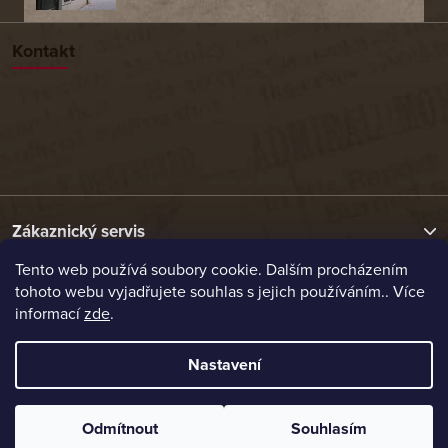
Kontakt
Zákaznický servis
Tento web používá soubory cookie. Dalším procházením
tohoto webu vyjadřujete souhlas s jejich používáním.. Více
Užitečné odkazy
informací
zde
.
Naše nabídka
Nastavení
Vytvořil Shoptet
Odmítnout
Souhlasím
Copyright 2026
Etrafika.cz
. Všechna práva vyhrazena.