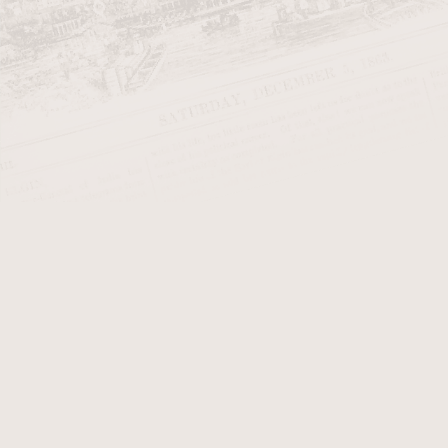
Historie a složení:
Originální Bellas Artes byla uvede
kombinaci surovin:
Krycí list
:
Brazilian Mata Fin
Vázací list
:
Mexican
San And
Náplň:
Vlastní tabák z farem
Tato kombinace obalového a vázacíh
byli kuřáci běžně zvyklí.
Vitola
Short Churchill