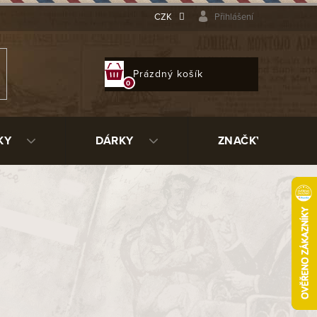
CZK
Přihlášení
NÁKUPNÍ
Prázdný košík
KOŠÍK
KY
DÁRKY
ZNAČKY
 muzea výtvarného umění
(Museo
írky umění z celé historie Kuby a