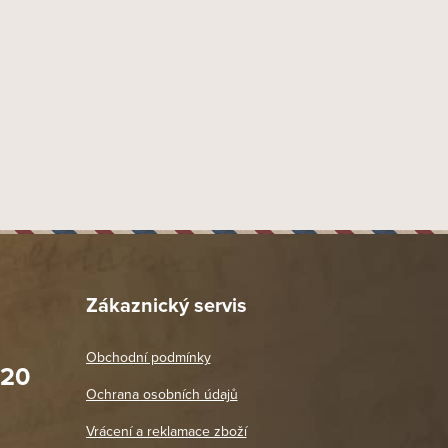
Zákaznický servis
Obchodní podmínky
020
Prodejna Praha 2
Ochrana osobních údajů
Blanická 3, 120 00 Praha 2
oradit,
Jako vždy vše v pořádku. Doporučuji
Vrácení a reklamace zboží
oží a
Po: 11:00 - 18:00