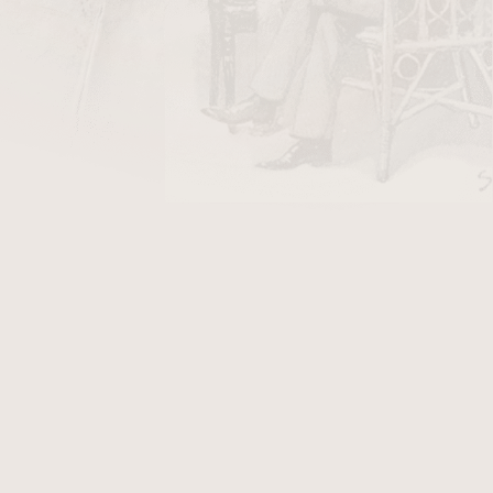
las Artes Maduro přináší inovativní
odlišný chuťový profil, než na jaký
Průměr (mm)
19,0 mm