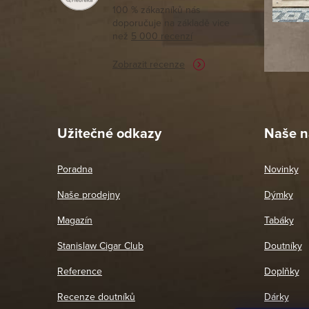
tomto seg
100 % zákazníků nás
doporučuje na základě vice
vyřízené 
než
5 000 recenzí
potřebu n
Zobrazit recenze
Pet
26. 
Užitečné odkazy
Naše n
Poradna
Novinky
Naše prodejny
Dýmky
Magazín
Tabáky
Stanislaw Cigar Club
Doutníky
Reference
Doplňky
Recenze doutníků
Dárky