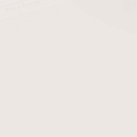
na v roce 2016,
maduro
verze následovala o dva roky později. Bel
a Maduro
rés
 A.J. Fernándeze v Estelí, Nikaragua
o listu byla v době uvedení na trh netypická a vytvořila zcela 
Rozměry doutníků Bellas Artes Maduro
Délka (palce)
Délka (cm)
Průměr (ring)
6"
15,2 cm
48