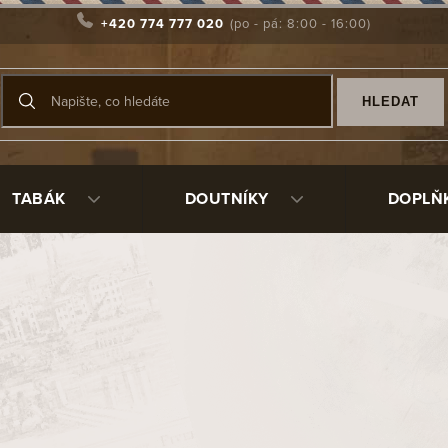
+420 774 777 020
HLEDAT
TABÁK
DOUTNÍKY
DOPLŇ
llas Artes Maduro
J. Fernándeze
čerpá inspiraci z návštěv
Kubánského národního
abana) v historickém centru Havany. Toto muzeum uchovává sb
kulturní impulz pro vytvoření této doutníkové řady.