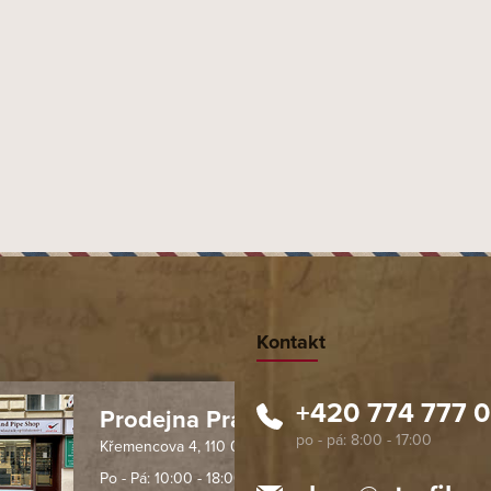
PŘEDCHOZÍ ČLÁNEK
DALŠÍ ČLÁNEK
Kontakt
+420 774 777 
Prodejna Praha 1
Křemencova 4, 110 00 Praha
 spolehlivý obchod. Nemohu
Profesionální přístup, ochota p
návat s ostatními obchody v
rychlé dodání objednaného zb
Po - Pá: 10:00 - 18:00