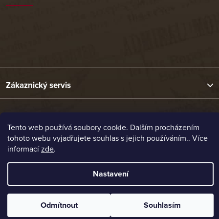
Zákaznický servis
Užitečné odkazy
Tento web používá soubory cookie. Dalším procházením
tohoto webu vyjadřujete souhlas s jejich používáním.. Více
Naše nabídka
informací
zde
.
Nastavení
Vytvořil Shoptet
Copyright 2026
Etrafika.cz
. Všechna práva vyhrazena.
Odmítnout
Souhlasím