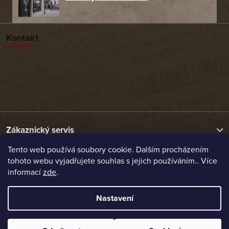
Kontakt
Zákaznický servis
Tento web používá soubory cookie. Dalším procházením
tohoto webu vyjadřujete souhlas s jejich používáním.. Více
Užitečné odkazy
informací
zde
.
Naše nabídka
Nastavení
Vytvořil Shoptet