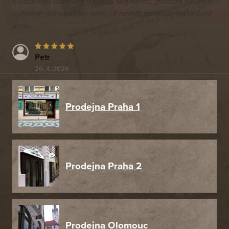
s ostatními obchody v tomto segmentu, protože od první
vyřízené objednávku jsem už neměl potřebu nakupovat
jinde.
Petr
26. 4. 2026
Prodejna Praha 1
Prodejna Praha 2
Prodejna Olomouc