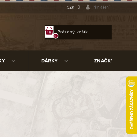
CZK
Přihlášení
NÁKUPNÍ
Prázdný košík
KOŠÍK
KY
DÁRKY
ZNAČKY