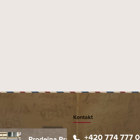
všední zážitek.
Tabacalera del Oriente
Moste
Kontakt
+420 774 777 
Prodejna Praha 1