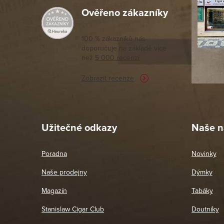
Ověřeno zákazníky
Počet ks v balení
:
Výborný a
moc porov
tomto seg
100 % zákazníků nás
doporučuje na základě vice
vyřízené 
než
5 000 recenzí
potřebu n
Zobrazit recenze
Pet
26. 
Užitečné odkazy
Naše n
Poradna
Novinky
Naše prodejny
Dýmky
Magazín
Tabáky
Stanislaw Cigar Club
Doutníky