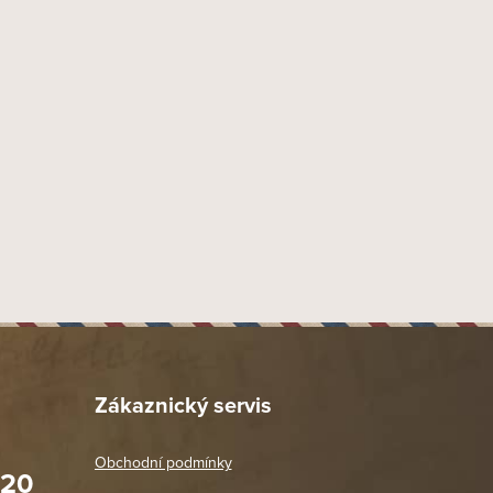
88 mm
17 mm
,
22 mm
49
Figurado
Peru
Tarapoto Peru
Tarapoto Peru
Tarapoto Peru
, Jirón Martínez de Compañón 1180, Tarapoto 22201, Peru
x import-export s.r.o., Tyršova 847, 664 42 Brno - Modřice
1.2
0.6
Zákaznický servis
2
0.1
Obchodní podmínky
020
Prodejna Praha 2
7.0000000000000007E-2