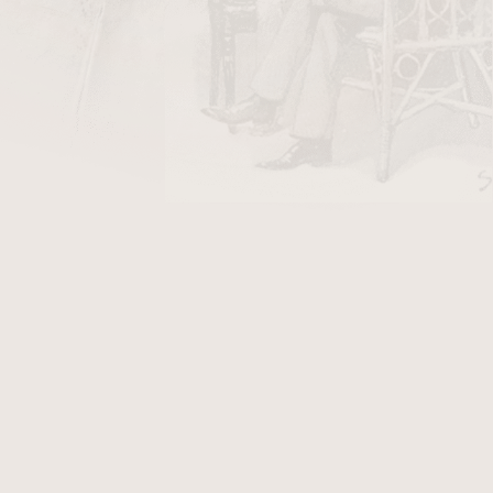
DO KOŠÍKU
uro doutníky jsou vyráběny pouze z tabáku
arapoto v Peru. Jsou středně silné, plné chuti s
e jak zkušení kuřáci doutníků, tak i nováčci,
k.