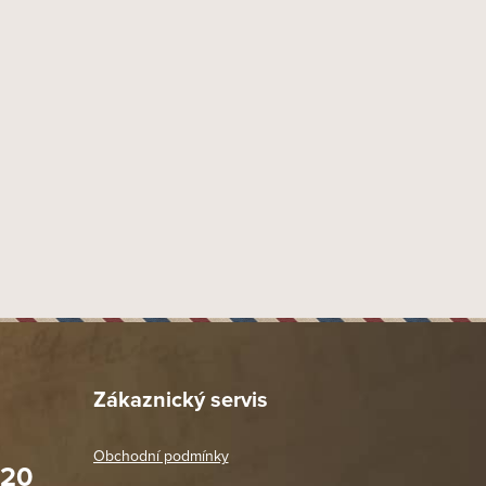
153 mm
19 mm
48
Toro
Peru
Tarapoto Peru
Tarapoto Peru
Tarapoto Peru
, Jirón Martínez de Compañón 1180, Tarapoto 22201, Peru
x import-export s.r.o., Tyršova 847, 664 42 Brno - Modřice
28.2
0.2
Zákaznický servis
1.3
0.2
Obchodní podmínky
020
Prodejna Praha 2
2