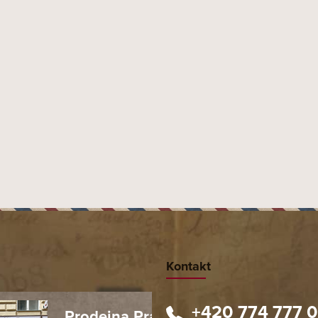
né síly, vyráběny z tabáků, které pochází právě z
é tóny, chuť kůže, kávy a smetany.
Tabacalera del Oriente
Moste
Kontakt
+420 774 777 
Prodejna Praha 1