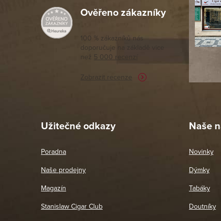
Ověřeno zákazníky
EKOKOMprPLA
:
Výborný a
moc porov
Počet ks v balení
:
tomto seg
100 % zákazníků nás
doporučuje na základě vice
vyřízené 
než
5 000 recenzí
potřebu n
Zobrazit recenze
Pet
26. 
Užitečné odkazy
Naše n
Poradna
Novinky
Naše prodejny
Dýmky
Magazín
Tabáky
Stanislaw Cigar Club
Doutníky