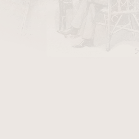
DO KOŠÍKU
ápalky HR
v hodnotě 18 Kč
omorodé americké říši Inků, která zahrnovala
ku v této oblasti lze vysledovat přibližně již
ě vyráběné tzv. Puro doutníky jsou střední až
áků, které pochází právě z Peru. V doutníku
vé tóny, chuť kůže, kávy a smetany.