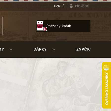
CZK
Přihlášení
NÁKUPNÍ
Prázdný košík
KOŠÍK
KY
DÁRKY
ZNAČKY