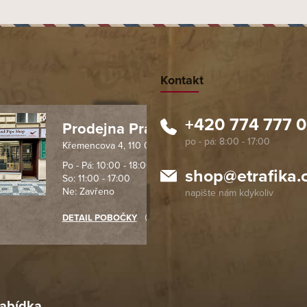
Kontakt
+420 774 777 
Prodejna Praha 1
Křemencova 4, 110 00 Praha
 spolehlivý obchod. Nemohu
Profesionální přístup, ochota p
návat s ostatními obchody v
rychlé dodání objednaného zb
Po - Pá: 10:00 - 18:00
shop
@
etrafika.
So: 11:00 - 17:00
mentu, protože od první
komunikace na jedničku s hvě
Ne: Zavřeno
objednávku jsem už neměl
akupovat jinde.
DETAIL POBOČKY
Richard Lasztuwka
18. 4. 2026
r
4. 2026
abídka