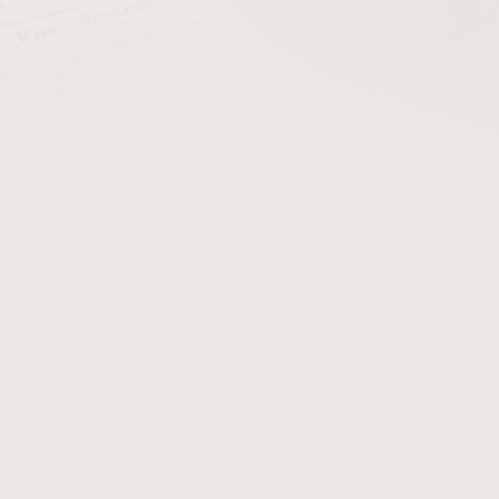
cena:
PŘIDAT 
Hrneček na espresso s dým
chráněné dílny Domova sv. 
Detailní informace
Zeptat se
Hlídat