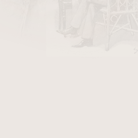
DO KOŠÍKU
kařskou tématikou. Hrneček je výrobkem
Anežky, Týn nad Vltavou.
anzeka-tyn.cz