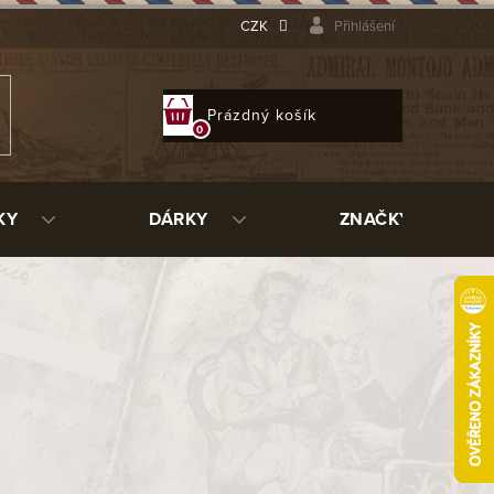
CZK
Přihlášení
NÁKUPNÍ
Prázdný košík
KOŠÍK
KY
DÁRKY
ZNAČKY