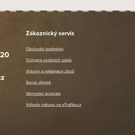
Zákaznický servis
Obchodní podmínky
020
Prodejna Praha 2
Ochrana osobních údajů
Blanická 3, 120 00 Praha 2
oradit,
Jako vždy vše v pořádku. Doporučuji
Vrácení a reklamace zboží
oží a
Po: 11:00 - 18:00
cz
Út - Pá: 11:00 - 19:00
zdičkou.
Servis dýmek
Jaromír
So, Ne: Zavřeno
18. 4. 2026
Věrnostní program
DETAIL POBOČKY
Výhody nákupu na eTrafika.cz