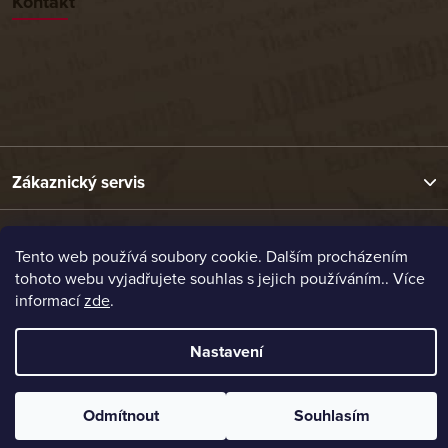
Kontakt
Zákaznický servis
Užitečné odkazy
Tento web používá soubory cookie. Dalším procházením
tohoto webu vyjadřujete souhlas s jejich používáním.. Více
informací
zde
.
Naše nabídka
Nastavení
Vytvořil Shoptet
Copyright 2026
Etrafika.cz
. Všechna práva vyhrazena.
Odmítnout
Souhlasím