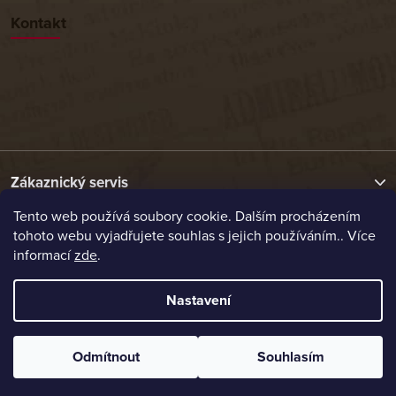
Kontakt
Zákaznický servis
Tento web používá soubory cookie. Dalším procházením
tohoto webu vyjadřujete souhlas s jejich používáním.. Více
Užitečné odkazy
informací
zde
.
Naše nabídka
Nastavení
Vytvořil Shoptet
Odmítnout
Souhlasím
Copyright 2026
Etrafika.cz
. Všechna práva vyhrazena.