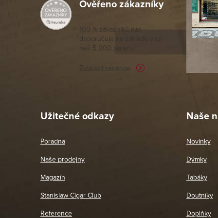
Ověřeno zákazníky
Výborný a
moc porov
tomto seg
100 % zákazníků nás
doporučuje na základě vice
vyřízené 
než
5 000 recenzí
potřebu n
Zobrazit recenze
Pet
26. 
Užitečné odkazy
Naše n
Poradna
Novinky
Naše prodejny
Dýmky
Magazín
Tabáky
Stanislaw Cigar Club
Doutníky
Reference
Doplňky