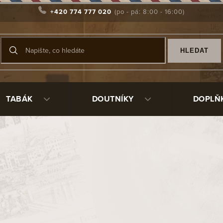
+420 774 777 020
HLEDAT
TABÁK
DOUTNÍKY
DOPLŇ
 Grandioso/1
3482300
195 Kč
/ ks
Měrná
Skladem