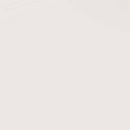
cena:
PŘIDAT 
Prémiové doutníky El Bruj
nikaragujské továrně Taba
výrobě doutníků pochází z
vlastních plantážích společ
Doutníky El Brujito můžeme
a čisté „puros“. Jedná 
nezaměnitelnou chutí. V do
Kouř je doprovázen příjemn
Detailní informace
Zeptat se
Hlídat