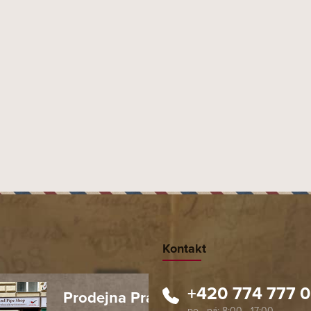
s typickou a nezaměnitelnou chutí. V doutníku
ouř je doprovázen příjemně krémovou, lehce
Moste
Kontakt
+420 774 777 
Prodejna Praha 1