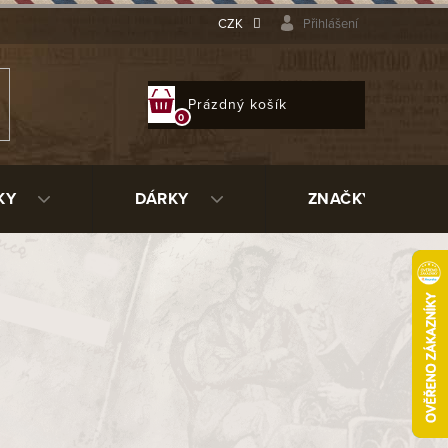
CZK
Přihlášení
NÁKUPNÍ
Prázdný košík
KOŠÍK
KY
DÁRKY
ZNAČKY