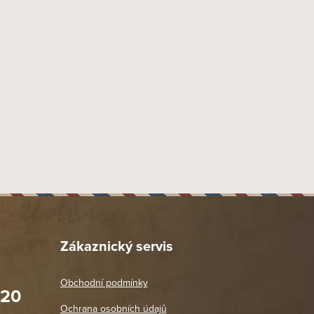
160 mm
23 mm
58
Grandioso
Nikaragua
Nikaragua
Nikaragua
Tabacalera Alfambra, Estelí, Nicaragua
x import-export s.r.o., Tyršova 847, 664 42 Brno - Modřice
1 ks
Zákaznický servis
Obchodní podmínky
020
Prodejna Praha 2
Ochrana osobních údajů