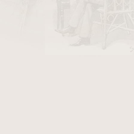
DO KOŠÍKU
ito, které se vyrábějí tradičním způsobem v
calera Alfambra. Veškerý tabák používaný při
 Nikaragui a je povětšinou pěstován přímo na
nosti Tabacalera Alfambra (Jalapa a Condega).
 tedy s klidným svědomím označit jako poctivé
se o doutníky střední síly s typickou a
utníku můžeme cítit aroma kávy, dřeva a kůže.
ě krémovou, lehce nasládlou chutí.