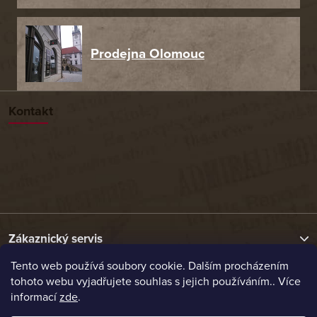
Prodejna Olomouc
Kontakt
Zákaznický servis
Tento web používá soubory cookie. Dalším procházením
tohoto webu vyjadřujete souhlas s jejich používáním.. Více
Užitečné odkazy
informací
zde
.