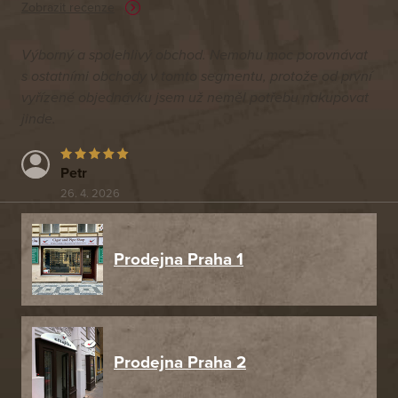
Zobrazit recenze
Výborný a spolehlivý obchod. Nemohu moc porovnávat
s ostatními obchody v tomto segmentu, protože od první
vyřízené objednávku jsem už neměl potřebu nakupovat
jinde.
Petr
26. 4. 2026
Prodejna Praha 1
Prodejna Praha 2