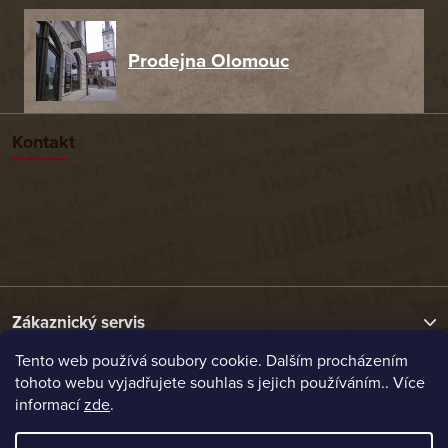
Prodejna Olomouc
Kontakt
Zákaznický servis
Tento web používá soubory cookie. Dalším procházením
tohoto webu vyjadřujete souhlas s jejich používáním.. Více
Užitečné odkazy
informací
zde
.