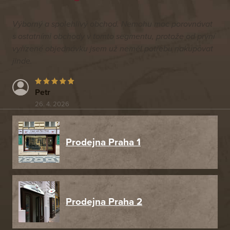
Výborný a spolehlivý obchod. Nemohu moc porovnávat
s ostatními obchody v tomto segmentu, protože od první
vyřízené objednávku jsem už neměl potřebu nakupovat
jinde.
Petr
26. 4. 2026
Prodejna Praha 1
Prodejna Praha 2