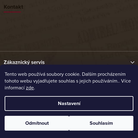
Kontakt
Zákaznický servis
Tento web používá soubory cookie. Dalším procházením
tohoto webu vyjadřujete souhlas s jejich používáním.. Více
Užitečné odkazy
informací
zde
.
Naše nabídka
Nastavení
Vytvořil Shoptet
Odmítnout
Souhlasím
Copyright 2026
Etrafika.cz
. Všechna práva vyhrazena.