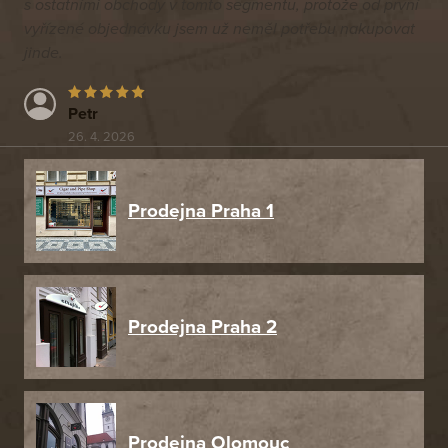
s ostatními obchody v tomto segmentu, protože od první
vyřízené objednávku jsem už neměl potřebu nakupovat
jinde.
Petr
26. 4. 2026
Prodejna Praha 1
Prodejna Praha 2
Prodejna Olomouc