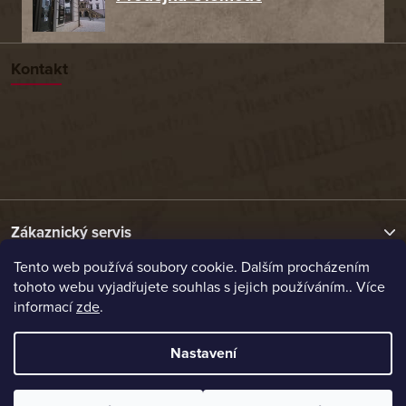
Kontakt
Zákaznický servis
Tento web používá soubory cookie. Dalším procházením
tohoto webu vyjadřujete souhlas s jejich používáním.. Více
Užitečné odkazy
informací
zde
.
Naše nabídka
Nastavení
Vytvořil Shoptet