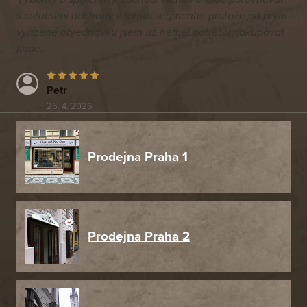
s ostatními obchody v tomto segmentu, protože od první
vyřízené objednávku jsem už neměl potřebu nakupovat
jinde.
Petr
26. 4. 2026
Prodejna Praha 1
Prodejna Praha 2