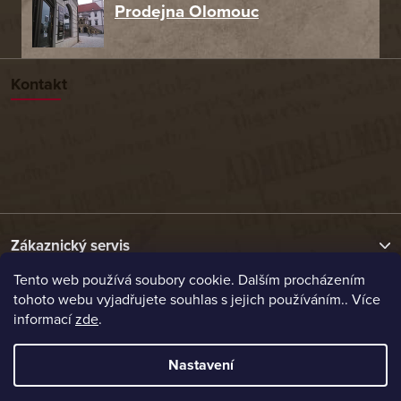
Prodejna Olomouc
Kontakt
Zákaznický servis
Tento web používá soubory cookie. Dalším procházením
tohoto webu vyjadřujete souhlas s jejich používáním.. Více
Užitečné odkazy
informací
zde
.
Naše nabídka
Nastavení