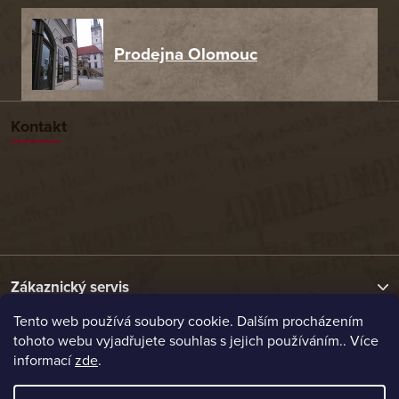
Prodejna Olomouc
Kontakt
Zákaznický servis
Tento web používá soubory cookie. Dalším procházením
tohoto webu vyjadřujete souhlas s jejich používáním.. Více
Užitečné odkazy
informací
zde
.