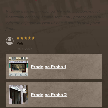
Výborný a spolehlivý obchod. Nemohu moc porovnávat
s ostatními obchody v tomto segmentu, protože od první
vyřízené objednávku jsem už neměl potřebu nakupovat
jinde.
Petr
26. 4. 2026
Prodejna Praha 1
Prodejna Praha 2