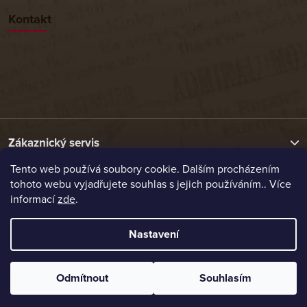
Kontakt
Zákaznický servis
Tento web používá soubory cookie. Dalším procházením
tohoto webu vyjadřujete souhlas s jejich používáním.. Více
Užitečné odkazy
informací
zde
.
Naše nabídka
Nastavení
Vytvořil Shoptet
Odmítnout
Souhlasím
Copyright 2026
Etrafika.cz
. Všechna práva vyhrazena.