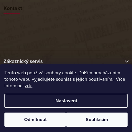
Kontakt
Zákaznický servis
Tento web používá soubory cookie. Dalším procházením
tohoto webu vyjadřujete souhlas s jejich používáním.. Více
Užitečné odkazy
informací
zde
.
Naše nabídka
Nastavení
Vytvořil Shoptet
Odmítnout
Souhlasím
Copyright 2026
Etrafika.cz
. Všechna práva vyhrazena.